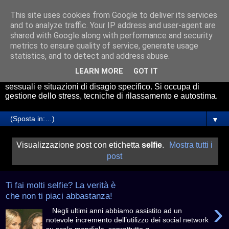
This site uses cookies from Google to deliver its services
Psicologo Roma Avezzano
and to analyze traffic. Your IP address and user-agent are
shared with Google along with performance and security
metrics to ensure quality of service, generate usage
Il Dott. Riccardo Cicchetti riceve presso gli studi di
statistics, and to detect and address abuse.
psicologia a Roma e Avezzano. Effettua servizio di
consulenza psicologica online. Esperto nel trattamento di
LEARN MORE
GOT IT
Ansia, Attacchi di Panico, problemi relazionali, disfunzioni
sessuali e situazioni di disagio specifico. Si occupa di
gestione dello stress, tecniche di rilassamento e autostima.
▼
Visualizzazione post con etichetta
selfie
.
Mostra tutti i
post
Ti fai molti selfie? La verità è
che non ti piaci abbastanza!
›
Negli ultimi anni abbiamo assistito ad un
notevole incremento dell’utilizzo dei social network
su scala mondiale, soprattutto g...