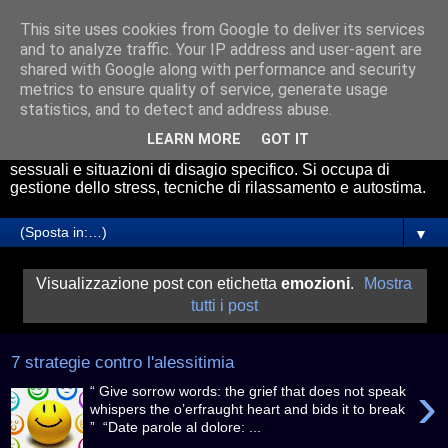
This site uses cookies from Google to deliver its services
Psicologo Roma Avezzano
and to analyze traffic. Your IP address and user-agent are
shared with Google along with performance and security
metrics to ensure quality of service, generate usage
Il Dott. Riccardo Cicchetti riceve presso gli studi di
statistics, and to detect and address abuse.
psicologia a Roma e Avezzano. Effettua servizio di
consulenza psicologica online. Esperto nel trattamento di
LEARN MORE
GOT IT
Ansia, Attacchi di Panico, problemi relazionali, disfunzioni
sessuali e situazioni di disagio specifico. Si occupa di
gestione dello stress, tecniche di rilassamento e autostima.
▼
Visualizzazione post con etichetta
emozioni
.
Mostra
tutti i post
7 strategie contro l'alessitimia
›
“ Give sorrow words: the grief that does not speak
whispers the o’erfraught heart and bids it to break
” “Date parole al dolore: ...