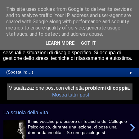
This site uses cookies from Google to deliver its services
Psicologo Roma Avezzano
and to analyze traffic. Your IP address and user-agent are
shared with Google along with performance and security
metrics to ensure quality of service, generate usage
Il Dott. Riccardo Cicchetti riceve presso gli studi di
statistics, and to detect and address abuse.
psicologia a Roma e Avezzano. Effettua servizio di
consulenza psicologica online. Esperto nel trattamento di
LEARN MORE
GOT IT
Ansia, Attacchi di Panico, problemi relazionali, disfunzioni
sessuali e situazioni di disagio specifico. Si occupa di
gestione dello stress, tecniche di rilassamento e autostima.
▼
Visualizzazione post con etichetta
problemi di coppia
.
Mostra tutti i post
La scuola della vita
›
Il mio vecchio professore di Tecniche del Colloquio
Psicologico, durante una lezione, ci pose una
domanda insolita: - Se uno psicologo st...