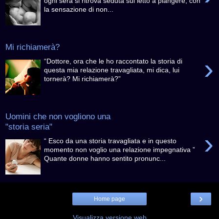
ogni sera si ritrova seduta sul letto a piangere, con
la sensazione di non...
Mi richiamerà?
›
“Dottore, ora che le ho raccontato la storia di
questa mia relazione travagliata, mi dica, lui
tornerà? Mi richiamerà?”
Uomini che non vogliono una
"storia seria"
›
“ Esco da una storia travagliata e in questo
momento non voglio una relazione impegnativa ”
Quante donne hanno sentito pronunc...
›
Home page
Visualizza versione web