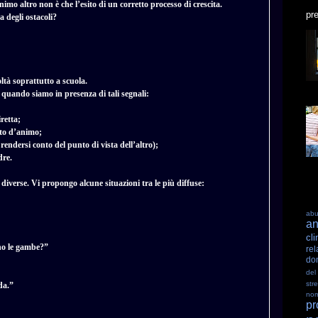
o altro non è che l’esito di un corretto processo di crescita.
pre
 degli ostacoli?
ltà soprattutto a scuola.
o quando siamo in presenza di tali segnali:
retta;
ato d’animo;
 rendersi conto del punto di vista dell’altro);
dre.
diverse. Vi propongo alcune situazioni tra le più diffuse:
ab
an
cli
no le gambe?”
rel
do
del
str
da.”
nom
pr