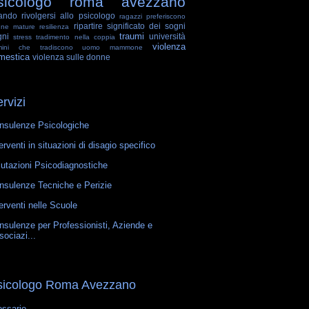
sicologo roma avezzano
ando rivolgersi allo psicologo
ragazzi preferiscono
ripartire
significato dei sogni
nne mature
resilienza
traumi
gni
università
stress
tradimento nella coppia
violenza
mini che tradiscono
uomo mammone
mestica
violenza sulle donne
rvizi
nsulenze Psicologiche
erventi in situazioni di disagio specifico
lutazioni Psicodiagnostiche
nsulenze Tecniche e Perizie
erventi nelle Scuole
nsulenze per Professionisti, Aziende e
sociazi...
sicologo Roma Avezzano
ossario