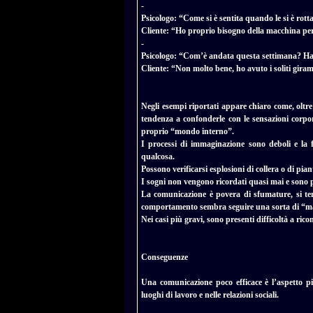
-
Psicologo: “Come si è sentita quando le si è rott
Cliente: “Ho proprio bisogno della macchina pe
-
Psicologo: “Com’è andata questa settimana? Ha
Cliente: “Non molto bene, ho avuto i soliti giram
Negli esempi riportati appare chiaro come, oltre 
tendenza a confonderle con le sensazioni corpor
proprio “mondo interno”.
I processi di immaginazione sono deboli e la f
qualcosa.
Possono verificarsi esplosioni di collera o di pia
I sogni non vengono ricordati quasi mai e sono 
La comunicazione è povera di sfumature, si ten
comportamento sembra seguire una sorta di “ma
Nei casi più gravi, sono presenti difficoltà a rico
Conseguenze
Una comunicazione poco efficace è l’aspetto più 
luoghi di lavoro e nelle relazioni sociali.