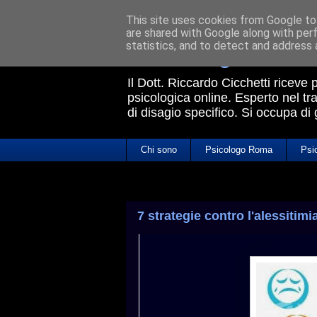
This site uses cookies from Google to 
are shared with Google along with per
Psicologo Rom
statistics, and to detect and address 
Il Dott. Riccardo Cicchetti riceve
psicologica online. Esperto nel tra
di disagio specifico. Si occupa di
Chi sono
Psicologo Roma
Psi
7 strategie contro l'alessitimi