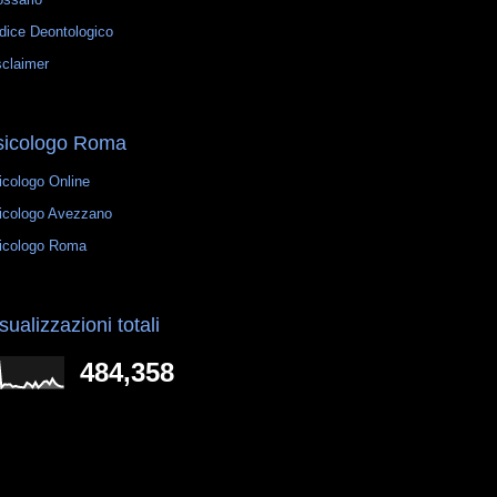
dice Deontologico
sclaimer
sicologo Roma
icologo Online
icologo Avezzano
icologo Roma
sualizzazioni totali
484,358