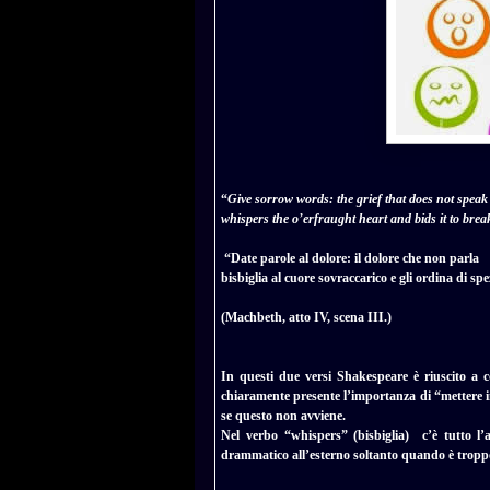
“
Give sorrow words: the grief that does not speak
whispers the o’erfraught heart and bids it to brea
“Date parole al dolore: il dolore che non parla
bisbiglia al cuore sovraccarico e gli ordina di sp
(Machbeth, atto IV, scena III.)
In questi due versi Shakespeare è riuscito a co
chiaramente presente l’importanza di “mettere in
se questo non avviene.
Nel verbo “whispers” (bisbiglia) c’è tutto l’
drammatico all’esterno soltanto quando è troppo