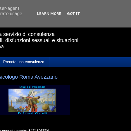
user-agent
erate usage
LEARN MORE
GOT IT
ua servizio di consulenza
i, disfunzioni sessuali e situazioni
ma.
Prenota una consulenza
sicologo Roma Avezzano
r appuntamento: 3474896534