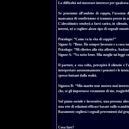
La difficoltà nel mostrare interesse per qualcosa 
Se pensiamo all’ambito di coppia, l’assenza 
mancanza di condivisione si tramuta presto in as
L’alessitimico tenderà a farsi carico, in silenzio,
interni, né a cogliere alcun tipo di segnale emotiv
Psicologo: “Come va la vita di coppia?”
Signor A: “Bene. Ho sempre lavorato e a casa n
Psicologo: “Mi riferivo alla vita affettiva. Andat
Signor A: “Va tutto bene. Mia moglie mi legge c
Il partner, a sua volta, percepirà il silenzio e
interpretare autonomamente i pensieri e le inten
spesso lontani dalla realtà.
Signora B: “Mio marito non mostra mai interesse 
che, se gli importasse veramente di me, reagire
Sul piano sociale e lavorativo, una persona ales
una rete di relazioni efficace basate sullo scambi
Raramente coglierà i segnali provenienti dal gr
Cosa fare?