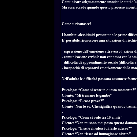
Comunicare adeguatamente emozioni e stati d’anim
Ma cosa accade quando questo processo incontra
Come si riconosce?
I bambini alessitimici presentano le prime diffico
E’ possibile riconoscere una situazione di rischi
- espressione dell’emozione attraverso l’azione di
- comunicazione verbale non connessa con lo st
- difficoltà di apprendimento sociale (difficoltà a
- incapacità di separarsi emotivamente dalla ma
Nell’adulto le difficoltà possono assumere forme 
Psicologo: “Come si sente in questo momento?”
Cliente: “Mi tremano le gambe”
Psicologo: “E cosa prova?”
Cliente “Non lo so. Che significa quando trema
-
Psicologo: “Come si vede tra 10 anni?”
Cliente: “Non mi sono mai posto questa doman
Psicologo: “E se le chiedessi di farlo adesso?”
Cliente: “Non riesco ad immaginare niente.”