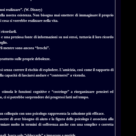
puoi realizzare”. (W. Disney)
e della nostra esistenza. Non bisogna mai smettere di immaginare il proprio
i cosa si vorrebbe realizzare nella vita.
 ricordarli.
 e una preziosa fonte di informazioni su noi stessi, tuttavia il loro ricordo
glio.
li mentre sono ancora “freschi”.
prattutto sulle proprie debolezze.
i senza correre il rischio di esplodere. L’amicizia, così come il rapporto di
lla capacità di lasciarsi andare e “contenersi” a vicenda.
e stimola le funzioni cognitive e “costringe” a riorganizzare pensieri ed
o, ci si potrebbe sorprendere dei progressi fatti nel tempo.
 un colloquio con uno psicologo rappresenta la soluzione più efficace.
scere di aver bisogno di aiuto e la figura dello psicologo è associata alla
armiare molto in termini di sofferenza anche con una semplice e corretta
nali, basta solo “sbloccarle” e imparare a gestirle
.