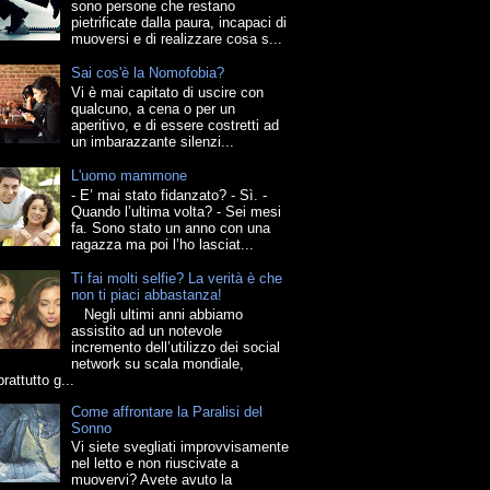
sono persone che restano
pietrificate dalla paura, incapaci di
muoversi e di realizzare cosa s...
Sai cos'è la Nomofobia?
Vi è mai capitato di uscire con
qualcuno, a cena o per un
aperitivo, e di essere costretti ad
un imbarazzante silenzi...
L'uomo mammone
- E’ mai stato fidanzato? - Sì. -
Quando l’ultima volta? - Sei mesi
fa. Sono stato un anno con una
ragazza ma poi l’ho lasciat...
Ti fai molti selfie? La verità è che
non ti piaci abbastanza!
Negli ultimi anni abbiamo
assistito ad un notevole
incremento dell’utilizzo dei social
network su scala mondiale,
rattutto g...
Come affrontare la Paralisi del
Sonno
Vi siete svegliati improvvisamente
nel letto e non riuscivate a
muovervi? Avete avuto la