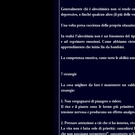
Generalmente chi è alessitimico non si rende c
depressivo, o finché qualcun altro (il più delle vo
Una volta presa coscienza della propria situazio
In realtà l’alessitimia non è un fenomeno del tip
e ad esprimere emozioni. Come abbiamo visto, 
apprendimento che inizia fin da bambini.
La competenza emotiva, come tutte le abilità um
7 strategie
La cosa migliore da fare è mantenere un saldo 
strategie:
1. Non vergognarsi di piangere o ridere.
Il riso e il pianto sono le forme più primitive 
tensione nervosa e producono un effetto analges
2. Prestare attenzione a ciò che si ha intorno, viv
La vita non è fatta solo di priorità: concedersi 
che non possiamo permetterci”, soprattutto se 