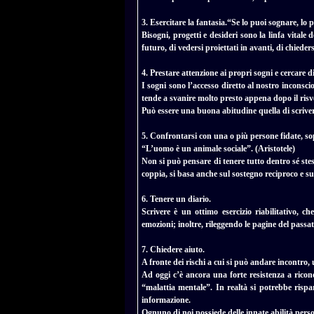
3. Esercitare la fantasia.
“Se lo puoi sognare, lo 
Bisogni, progetti e desideri sono la linfa vital
futuro, di vedersi proiettati in avanti, di chieders
4. Prestare attenzione ai propri sogni e cercare di
I sogni sono l’accesso diretto al nostro inconscio
tende a svanire molto presto appena dopo il risve
Può essere una buona abitudine quella di scriver
5. Confrontarsi con una o più persone fidate, so
“L’uomo è un animale sociale”. (Aristotele)
Non si può pensare di tenere tutto dentro sé stess
coppia, si basa anche sul sostegno reciproco e su
6. Tenere un diario.
Scrivere è un ottimo esercizio riabilitativo, ch
emozioni; inoltre, rileggendo le pagine del passat
7. Chiedere aiuto.
A fronte dei rischi a cui si può andare incontro,
Ad oggi c’è ancora una forte resistenza a ricono
“malattia mentale”. In realtà si potrebbe risp
informazione.
Ognuno di noi possiede delle innate abilità perso