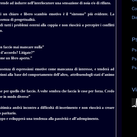
tende ad indurre nell’interlocutore una sensazione di noia e/o di rifiuto.
Co
di un chiaro e libero scambio emotivo è il “sintomo” più evidente. La
Di
senza di progettualità.
 di tutti i problemi esterni alla coppia e non riuscirà a percepire i conflitti
o.
P
on faccio mai mancare nulla”
Ps
e d’accordo? Litigate?”
ome un libro aperto.”
Ps
Ps
 l’assenza di espressioni emotive come mancanza di interesse, e tenderà ad
zioni alla base del comportamento dell’altro, attribuendogli stati d’animo
Vi
per quello che faccio. A volte sembra che faccia le cose per forza. Credo
bbe in modo diverso”
sitimica andrà incontro a difficoltà di inserimento e non riuscirà a creare
o paritario.
uppo e svilupperà una tendenza alla passività e all’adempimento.