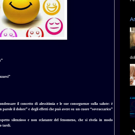
Ar
do
k
”
ezzarsi”
ndensare il concetto di alessitimia e le sue conseguenze sulla salute: è
 parole il dolore” e degli effetti che può avere su un cuore “sovraccarico”
aspetto silenzioso e non eclatante del fenomeno, che si rivela in modo
 tardi.