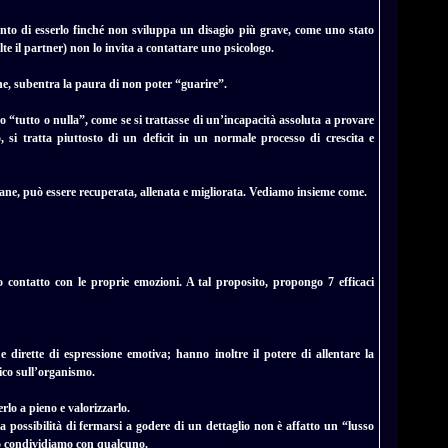
onto di esserlo finché non sviluppa un disagio più grave, come uno stato
lte il partner) non lo invita a contattare uno psicologo.
ne, subentra la paura di non poter “guarire”.
o “tutto o nulla”, come se si trattasse di un’incapacità assoluta a provare
si tratta piuttosto di un deficit in un normale processo di crescita e
ane, può essere recuperata, allenata e migliorata. Vediamo insieme come.
contatto con le proprie emozioni. A tal proposito, propongo 7 efficaci
e dirette di espressione emotiva; hanno inoltre il potere di allentare la
ico sull’organismo.
erlo a pieno e valorizzarlo.
la possibilità di fermarsi a godere di un dettaglio non è affatto un “lusso
lo condividiamo con qualcuno.