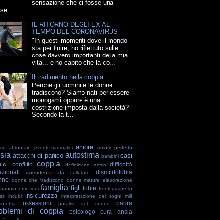
sensazione che ci fosse una
se...
IL RITORNO DEGLI EX AL
TEMPO DEL CORONAVIRUS
"In questi momenti dove il mondo
sta per finire, ho riflettuto sulle
cose davvero importanti della mia
vita... e ho capito che la co...
Il tradimento nella coppia
Perché gli uomini e le donne
tradiscono? Siamo nati per essere
monogami oppure è una
costrizione imposta dalla società?
Secondo la t...
amore
uso
affrontare eventi traumatici
amore perfetto
sia
autostima
attacchi di panico
casi
bambini
coppia
nici
conflitto
difficoltà
definizione ansia
azionali
dismorfofobia
dipendenza da cellullare
nne
donne che tradiscono
donne mature
elaborazione
famiglia
figli
fobie
 trauma
emozioni
fronteggiare lo
insicurezza
ess
incubi
interpretazione dei sogni
milf
ossessioni
paura
ofobia
paralisi del sonno
oblemi di coppia
psicologo cura ansia