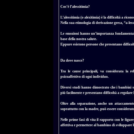
Cos’è l’alessitimia?
L’alessitimia (o alexitimia) è la difficoltà a rico
Nella sua etimologia di derivazione greca, “a-les
Le emozioni hanno un’importanza fondamentale n
base della nostra salute.
Eppure esistono persone che presentano difficol
Da dove nasce?
Tra le cause principali, va considerata la re
psicoaffettivo di ogni individuo.
Diversi studi hanno dimostrato che i bambini s
più facilmente e presentano difficoltà a regolare 
Oltre alla separazione, anche un attaccament
soprattutto con la madre, può essere considerato
Nelle prime fasi di vita il rapporto con le fig
affettiva e permettere al bambino di sviluppare l