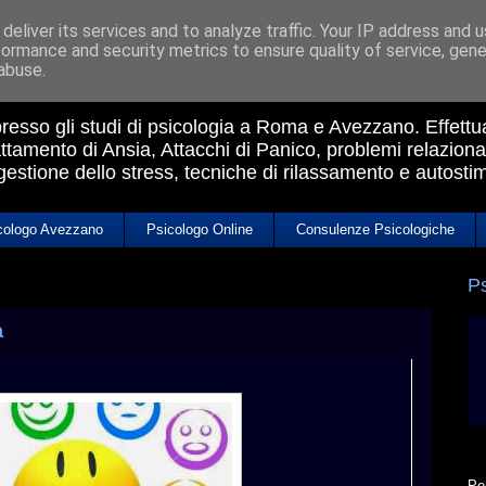
deliver its services and to analyze traffic. Your IP address and 
formance and security metrics to ensure quality of service, gen
a Avezzano
abuse.
 presso gli studi di psicologia a Roma e Avezzano. Effett
ttamento di Ansia, Attacchi di Panico, problemi relazional
 gestione dello stress, tecniche di rilassamento e autosti
cologo Avezzano
Psicologo Online
Consulenze Psicologiche
P
a
Pe