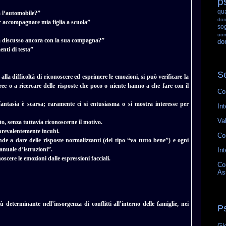
p
qu
a l‘automobile?”
do
r accompagnare mia figlia a scuola”
so
uo
 discusso ancora con la sua compagna?”
do
enti di testa”
Se
alla difficoltà di riconoscere ed esprimere le emozioni, si può verificare la
ee o a ricercare delle risposte che poco o niente hanno a che fare con il
Co
antasia è scarsa; raramente ci si entusiasma o si mostra interesse per
Int
Va
nto, senza tuttavia riconoscerne il motivo.
prevalentemente incubi.
Co
de a dare delle risposte normalizzanti (del tipo “va tutto bene”) e ogni
nuale d’istruzioni”.
Int
noscere le emozioni dalle espressioni facciali.
Co
As
determinante nell’insorgenza di conflitti all’interno delle famiglie, nei
P
Gl