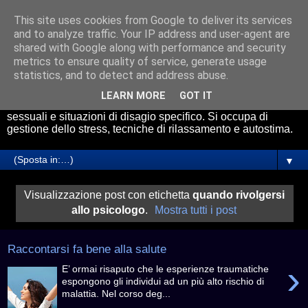
This site uses cookies from Google to deliver its services
Psicologo Roma Avezzano
and to analyze traffic. Your IP address and user-agent are
shared with Google along with performance and security
metrics to ensure quality of service, generate usage
Il Dott. Riccardo Cicchetti riceve presso gli studi di
statistics, and to detect and address abuse.
psicologia a Roma e Avezzano. Effettua servizio di
consulenza psicologica online. Esperto nel trattamento di
LEARN MORE
GOT IT
Ansia, Attacchi di Panico, problemi relazionali, disfunzioni
sessuali e situazioni di disagio specifico. Si occupa di
gestione dello stress, tecniche di rilassamento e autostima.
▼
Visualizzazione post con etichetta
quando rivolgersi
allo psicologo
.
Mostra tutti i post
Raccontarsi fa bene alla salute
›
E’ ormai risaputo che le esperienze traumatiche
espongono gli individui ad un più alto rischio di
malattia. Nel corso deg...