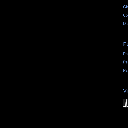
Gl
Co
Di
P
Ps
Ps
Ps
Vi