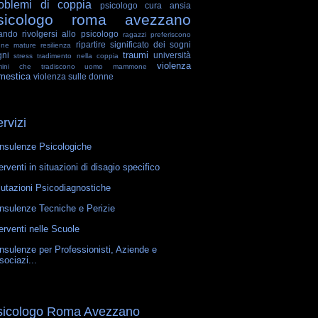
oblemi di coppia
psicologo cura ansia
sicologo roma avezzano
ando rivolgersi allo psicologo
ragazzi preferiscono
ripartire
significato dei sogni
nne mature
resilienza
traumi
gni
università
stress
tradimento nella coppia
violenza
mini che tradiscono
uomo mammone
mestica
violenza sulle donne
rvizi
nsulenze Psicologiche
erventi in situazioni di disagio specifico
lutazioni Psicodiagnostiche
nsulenze Tecniche e Perizie
erventi nelle Scuole
nsulenze per Professionisti, Aziende e
sociazi...
sicologo Roma Avezzano