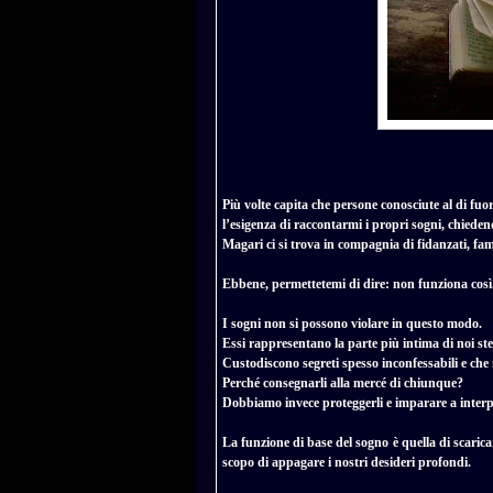
Più volte capita che persone conosciute al di fuo
l’esigenza di raccontarmi i propri sogni, chied
Magari ci si trova in compagnia di fidanzati, fami
Ebbene, permettetemi di dire: non funziona c
osì
I sogni non si possono violare in questo modo.
Essi rappresentano la parte più intima di noi stes
Custodiscono segreti spesso inconfessabili e c
Perché consegnarli alla mercé di chiunque?
Dobbiamo invece proteggerli e imparare a interpre
La funzione di base del sogno è quella di scarica
scopo di appagare i nostri desideri profondi.