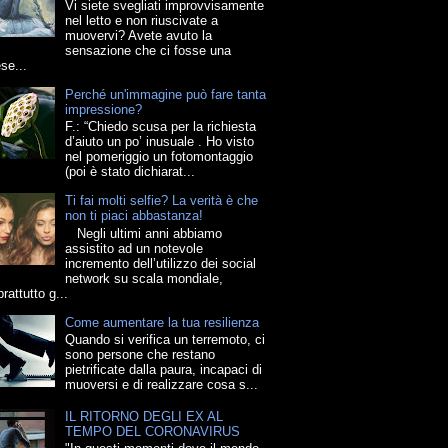
Vi siete svegliati improvvisamente
nel letto e non riuscivate a
muovervi? Avete avuto la
sensazione che ci fosse una
se...
Perché un'immagine può fare tanta
impressione?
F.: “Chiedo scusa per la richiesta
d’aiuto un po’ inusuale . Ho visto
nel pomeriggio un fotomontaggio
(poi è stato dichiarat...
Ti fai molti selfie? La verità è che
non ti piaci abbastanza!
Negli ultimi anni abbiamo
assistito ad un notevole
incremento dell’utilizzo dei social
network su scala mondiale,
rattutto g...
Come aumentare la tua resilienza
Quando si verifica un terremoto, ci
sono persone che restano
pietrificate dalla paura, incapaci di
muoversi e di realizzare cosa s...
IL RITORNO DEGLI EX AL
TEMPO DEL CORONAVIRUS