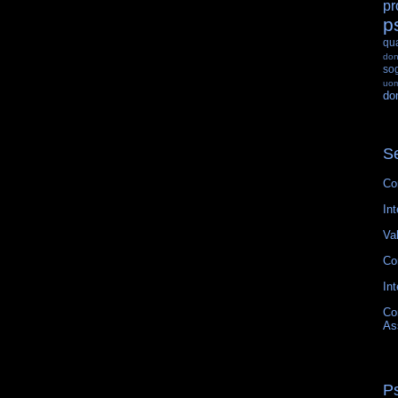
pr
p
qu
do
so
uo
do
Se
Co
Int
Va
Co
Int
Co
As
P