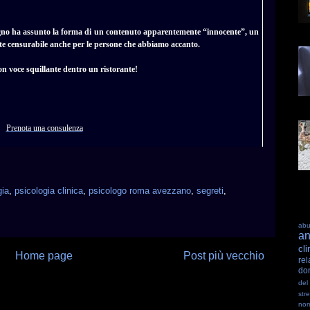
ogno ha assunto la forma di un contenuto apparentemente “innocente”, un
te censurabile anche per le persone che abbiamo accanto.
n voce squillante dentro un ristorante!
Prenota una consulenza
gia
,
psicologia clinica
,
psicologo roma avezzano
,
segreti
,
ab
an
cli
Home page
Post più vecchio
rel
do
del
str
nom