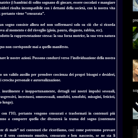
atrice (i bambini di solito sognano di giocare, essere coccolati e mangiare
ideri risulta incompatibile con i dettami della società, con la nostra vita
i; pertanto viene “censurata”.
pre
 un sogno consiste allora nel non soffermarsi solo su ciò che si ricorda
va al momento e del risveglio (gioia, paura, disgusto, rabbia, ecc).
prodotto la rappresentazione stessa: la sua forza motrice, la sua vera natura
sogno non corrisponde mai a quello manifesto.
entare le nostre azioni. Possono condurci verso l’individuazione della nostra
o un valido ausilio per prendere coscienza dei propri bisogni e desideri,
 crescita personale e autorealizzazione.
sop
e, inutilmente e inopportunamente, dettagli sui nostri impulsi sessuali,
trasgressivi, incestuosi, omosessuali, omofobi, xenofobi, misogini, feticisti,
o lungo).
i con l’IO, pertanto vengono censurati e trasformati in contenuti più
ranno a comporre quella che diventerà la trama del sogno (contenuto
nte di male” nei contenuti che ricordiamo, così come potremmo provare
tre il vero contenuto emotivo, censurato e ben nascosto, se ne sta lì