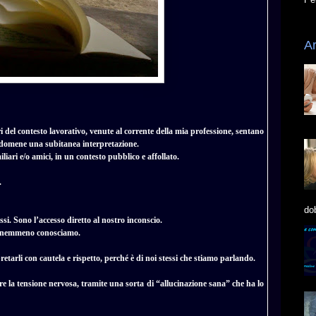
Ar
ri del contesto lavorativo, venute al corrente della mia professione, sentano
endomene una subitanea interpretazione.
liari e/o amici, in un contesto pubblico e affollato.
.
do
si. Sono l’accesso diretto al nostro inconscio.
he nemmeno conosciamo.
tarli con cautela e rispetto, perché è di noi stessi che stiamo parlando.
re la tensione nervosa, tramite una sorta di “allucinazione sana” che ha lo