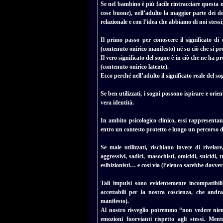
Se nel bambino è più facile rintracciare questa m
cose buone), nell’adulto la maggior parte dei des
relazionale e con l’idea che abbiamo di noi stess
Il primo passo per conoscere il significato di
(contenuto onirico manifesto) né su ciò che si pro
Il vero significato del sogno è in ciò che ne ha 
(contenuto onirico latente).
Ecco perché nell’adulto il significato reale del 
Se ben utilizzati, i sogni possono ispirare e ori
vera identità.
In ambito psicologico clinico, essi rappresentan
entro un contesto protetto e lungo un percorso di
Se male utilizzati, rischiano invece di rivelar
aggressivi, sadici, masochisti, omicidi, suicidi, 
esibizionisti… e così via (l’elenco sarebbe davver
Tali impulsi sono evidentemente incompatibil
accettabili per la nostra coscienza, che and
manifesto).
Al nostro risveglio potremmo “non vedere nie
emozioni fuorvianti rispetto agli stessi. Men