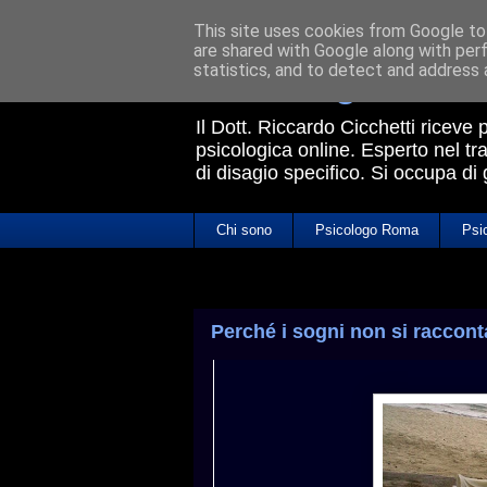
This site uses cookies from Google to 
are shared with Google along with per
Psicologo Rom
statistics, and to detect and address 
Il Dott. Riccardo Cicchetti riceve
psicologica online. Esperto nel tra
di disagio specifico. Si occupa di
Chi sono
Psicologo Roma
Psi
Perché i sogni non si raccont