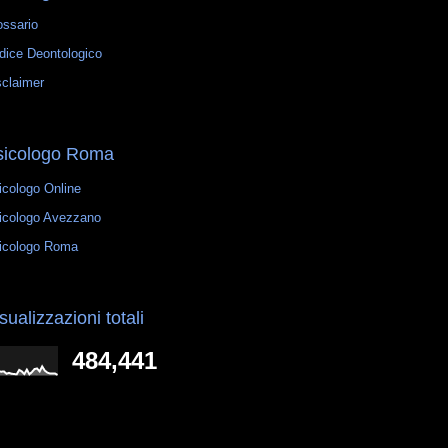
ossario
dice Deontologico
sclaimer
sicologo Roma
icologo Online
icologo Avezzano
icologo Roma
sualizzazioni totali
484,441