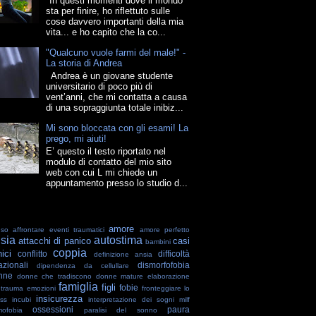
"In questi momenti dove il mondo
sta per finire, ho riflettuto sulle
cose davvero importanti della mia
vita... e ho capito che la co...
"Qualcuno vuole farmi del male!" -
La storia di Andrea
Andrea è un giovane studente
universitario di poco più di
vent’anni, che mi contatta a causa
di una sopraggiunta totale inibiz...
Mi sono bloccata con gli esami! La
prego, mi aiuti!
E’ questo il testo riportato nel
modulo di contatto del mio sito
web con cui L mi chiede un
appuntamento presso lo studio d...
amore
uso
affrontare eventi traumatici
amore perfetto
sia
autostima
attacchi di panico
casi
bambini
coppia
nici
conflitto
difficoltà
definizione ansia
azionali
dismorfofobia
dipendenza da cellullare
nne
donne che tradiscono
donne mature
elaborazione
famiglia
figli
fobie
 trauma
emozioni
fronteggiare lo
insicurezza
ess
incubi
interpretazione dei sogni
milf
ossessioni
paura
ofobia
paralisi del sonno