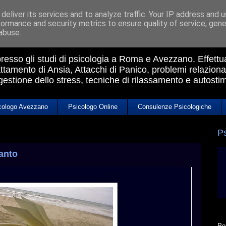
deliver its services and to analyze traffic. Your IP address and 
formance and security metrics to ensure quality of service, gen
a Avezzano
abuse.
 presso gli studi di psicologia a Roma e Avezzano. Effett
ttamento di Ansia, Attacchi di Panico, problemi relazional
 gestione dello stress, tecniche di rilassamento e autosti
cologo Avezzano
Psicologo Online
Consulenze Psicologiche
P
anto
Pe