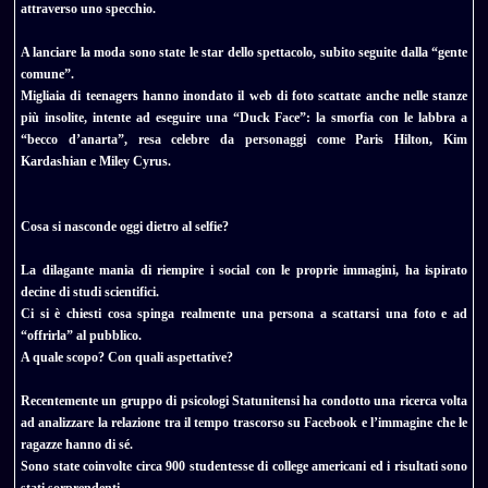
attraverso uno specchio.
A lanciare la moda sono state le star dello spettacolo, subito seguite dalla “gente
comune”.
Migliaia di teenagers hanno inondato il web di foto scattate anche nelle stanze
più insolite, intente ad eseguire una “Duck Face”: la smorfia con le labbra a
“becco d’anarta”, resa celebre da personaggi come Paris Hilton, Kim
Kardashian e Miley Cyrus.
Cosa si nasconde oggi dietro al selfie?
La dilagante mania di riempire i social con le proprie immagini, ha ispirato
decine di studi scientifici.
Ci si è chiesti cosa spinga realmente una persona a scattarsi una foto e ad
“offrirla” al pubblico.
A quale scopo? Con quali aspettative?
Recentemente un gruppo di psicologi Statunitensi ha condotto una ricerca volta
ad analizzare la relazione tra il tempo trascorso su Facebook e l’immagine che le
ragazze hanno di sé.
Sono state coinvolte circa 900 studentesse di college americani ed i risultati sono
stati sorprendenti.