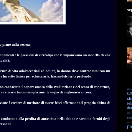
sop
 piano nella società.
namenti e le pressioni di stereotipi che le imponevano un modello di vita
ualità.
rienze di vita adolescenziali ed adulte, la donna deve confrontarsi con un
e ha volte finisce per schiacciarla, lasciandole ferite profonde.
nno conosciuto il sapore amaro della svalutazione e del senso di impotenza,
ab
sé stesse e hanno semplicemente voglia di migliorarsi ancora.
an
cli
one è credere di meritare di essere felici affermando il proprio diritto di
rel
do
del
str
 conducono alla perdita di autostima nella donna e saranno forniti degli
nom
rsonali.
pr