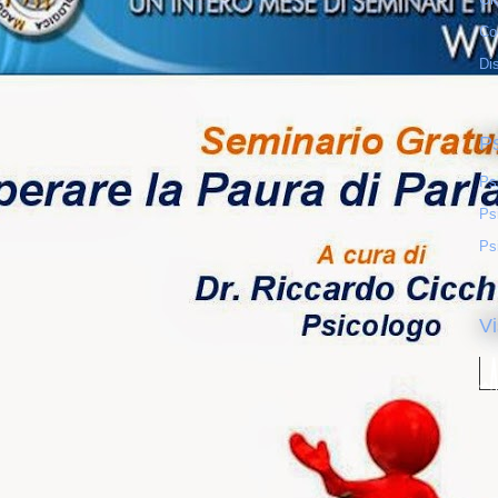
Co
Di
P
Ps
Ps
Ps
Vi