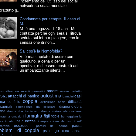
incremento dell’utilizzo dei social
network su scala mondiale,
rattutto g...
Condannata per sempre. Il caso di
M.
M. è una ragazza di 18 anni. Mi
contatta perché ogni sera si ritrova
seduta sul letto a piangere, con la
sensazione di non...
Sai cos'è la Nomofobia?
Vi è mai capitato di uscire con
qualcuno, a cena o per un
aperitivo, e di essere costretti ad
un imbarazzante silenzi...
amore
uso
affrontare eventi traumatici
amore perfetto
sia
autostima
attacchi di panico
casi
bambini
coppia
nici
conflitto
difficoltà
definizione ansia
azionali
dismorfofobia
dipendenza da cellullare
nne
donne che tradiscono
donne mature
elaborazione
famiglia
figli
fobie
 trauma
emozioni
fronteggiare lo
insicurezza
ess
incubi
interpretazione dei sogni
milf
ossessioni
paura
ofobia
paralisi del sonno
oblemi di coppia
psicologo cura ansia