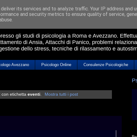
deliver its services and to analyze traffic. Your IP address and 
formance and security metrics to ensure quality of service, gen
a Avezzano
abuse.
 presso gli studi di psicologia a Roma e Avezzano. Effett
ttamento di Ansia, Attacchi di Panico, problemi relazional
 gestione dello stress, tecniche di rilassamento e autosti
cologo Avezzano
Psicologo Online
Consulenze Psicologiche
P
t con etichetta
eventi
.
Mostra tutti i post
Pe