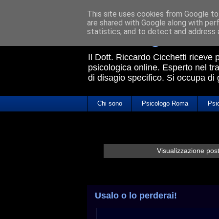
This site uses cookies from Google to 
are shared with Google along with per
Psicologo Rom
statistics, and to detect and address 
Il Dott. Riccardo Cicchetti riceve
psicologica online. Esperto nel tra
di disagio specifico. Si occupa di
Chi sono
Psicologo Roma
Psi
Visualizzazione pos
Usalo o lo perderai!