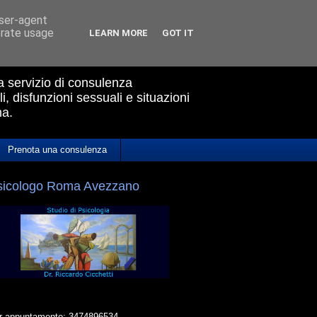
user-agent
erate usage
LEARN MORE
GOT IT
ua servizio di consulenza
i, disfunzioni sessuali e situazioni
ma.
Prenota una consulenza
sicologo Roma Avezzano
r appuntamento: 3474896534