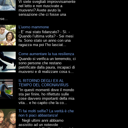
Vi siete svegliati improvvisamente
nel letto e non riuscivate a
muovervi? Avete avuto la
sensazione che ci fosse una
se...
L'uomo mammone
- E’ mai stato fidanzato? - Sì. -
Quando l’ultima volta? - Sei mesi
fa. Sono stato un anno con una
ragazza ma poi l’ho lasciat...
Come aumentare la tua resilienza
Quando si verifica un terremoto, ci
sono persone che restano
pietrificate dalla paura, incapaci di
muoversi e di realizzare cosa s...
IL RITORNO DEGLI EX AL
TEMPO DEL CORONAVIRUS
"In questi momenti dove il mondo
sta per finire, ho riflettuto sulle
cose davvero importanti della mia
vita... e ho capito che la co...
Ti fai molti selfie? La verità è che
non ti piaci abbastanza!
Negli ultimi anni abbiamo
assistito ad un notevole