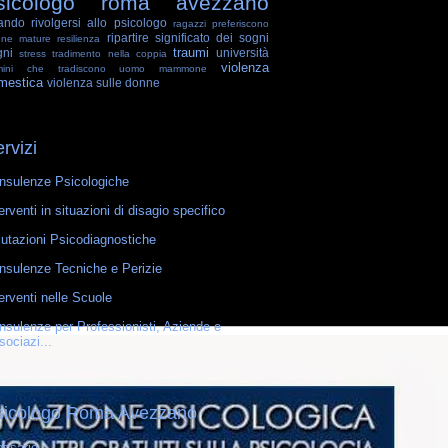
sicologo roma avezzano
ando rivolgersi allo psicologo
ragazzi preferiscono
ripartire
significato dei sogni
nne mature
resilienza
traumi
gni
università
stress
tradimento nella coppia
violenza
mini che tradiscono
uomo mammone
mestica
violenza sulle donne
rvizi
nsulenze Psicologiche
erventi in situazioni di disagio specifico
lutazioni Psicodiagnostiche
nsulenze Tecniche e Perizie
erventi nelle Scuole
nsulenze per Professionisti, Aziende e
sociazi...
sicologo Roma Avezzano
ossario