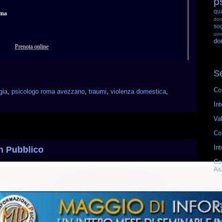
p
qu
oma
do
so
uo
do
Prenota online
Se
Co
gia
,
psicologo roma avezzano
,
traumi
,
violenza domestica
,
Int
Va
Co
Int
in Pubblico
Co
As
P
Gl