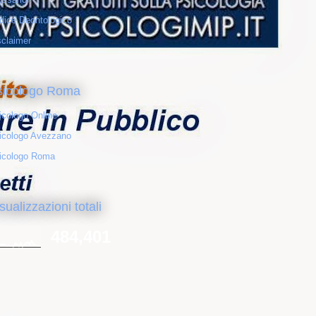
dice Deontologico
sclaimer
sicologo Roma
icologo Online
icologo Avezzano
icologo Roma
sualizzazioni totali
484,401