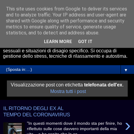
This site uses cookies from Google to deliver its services
Psicologo Roma Avezzano
and to analyze traffic. Your IP address and user-agent are
shared with Google along with performance and security
metrics to ensure quality of service, generate usage
Il Dott. Riccardo Cicchetti riceve presso gli studi di
statistics, and to detect and address abuse.
psicologia a Roma e Avezzano. Effettua servizio di
consulenza psicologica online. Esperto nel trattamento di
LEARN MORE
GOT IT
Ansia, Attacchi di Panico, problemi relazionali, disfunzioni
sessuali e situazioni di disagio specifico. Si occupa di
gestione dello stress, tecniche di rilassamento e autostima.
▼
Visualizzazione post con etichetta
telefonata dell'ex
.
Mostra tutti i post
IL RITORNO DEGLI EX AL
TEMPO DEL CORONAVIRUS
›
"In questi momenti dove il mondo sta per finire, ho
riflettuto sulle cose davvero importanti della mia
vita... e ho capito che la co...